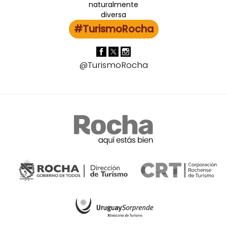
#TurismoRocha
@TurismoRocha