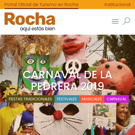
Portal Oficial de Turismo en Rocha
Institucional
Toggle
navigatio
CARNAVAL DE LA
PEDRERA 2019
FIESTAS TRADICIONALES
FESTIVALES
MUSICALES
CARNAVAL