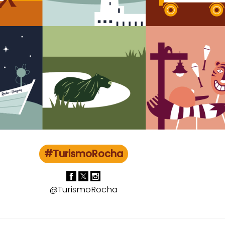
#TurismoRocha
@TurismoRocha