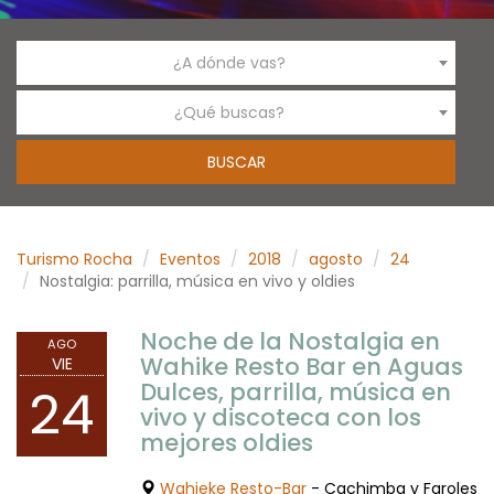
¿A dónde vas?
¿Qué buscas?
Turismo Rocha
Eventos
2018
agosto
24
Nostalgia: parrilla, música en vivo y oldies
Noche de la Nostalgia en
AGO
Wahike Resto Bar en Aguas
VIE
Dulces, parrilla, música en
24
vivo y discoteca con los
mejores oldies
Wahieke Resto-Bar
- Cachimba y Faroles