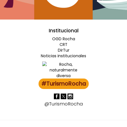
Institucional
OGD Rocha
CRT
DirTur
Noticias institucionales
#TurismoRocha
@TurismoRocha