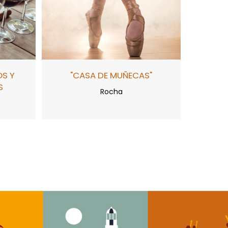
OS Y
"CASA DE MUÑECAS"
S
Rocha