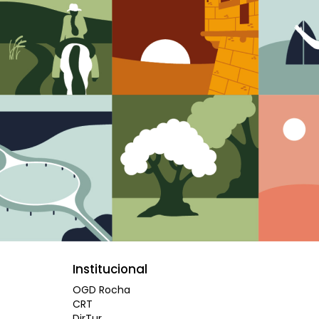
Institucional
OGD Rocha
CRT
DirTur