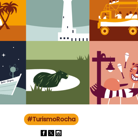
#TurismoRocha