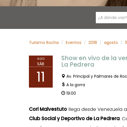
¿A dónde vas?
Turismo Rocha
Eventos
2018
agosto
1
Show en vivo de la v
AGO
La Pedrera
SÁB
11
Av. Principal y Palmares de Ro
A la gorra
19:00
Cori Malvestuto
llega desde Venezuela 
Club Social y Deportivo de La Pedrera
. C