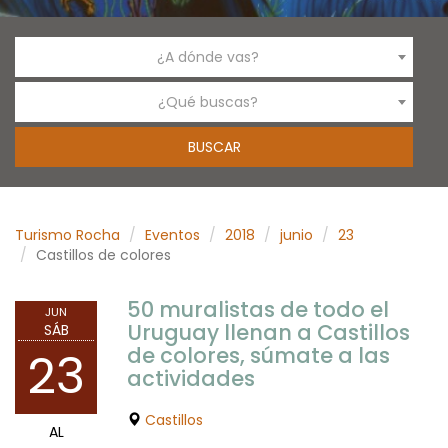
¿A dónde vas?
¿Qué buscas?
Turismo Rocha
Eventos
2018
junio
23
Castillos de colores
50 muralistas de todo el
JUN
Uruguay llenan a Castillos
SÁB
de colores, súmate a las
23
actividades
Castillos
AL