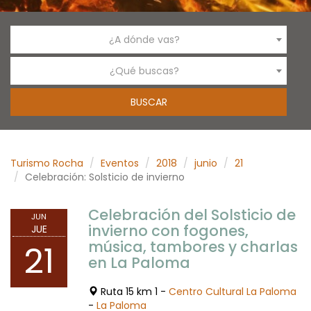
¿A dónde vas?
¿Qué buscas?
Turismo Rocha
Eventos
2018
junio
21
Celebración: Solsticio de invierno
Celebración del Solsticio de
JUN
invierno con fogones,
JUE
música, tambores y charlas
21
en La Paloma
Ruta 15 km 1 -
Centro Cultural La Paloma
-
La Paloma