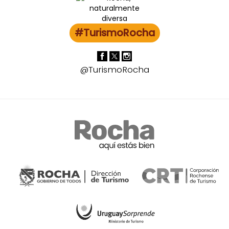
#TurismoRocha
@TurismoRocha