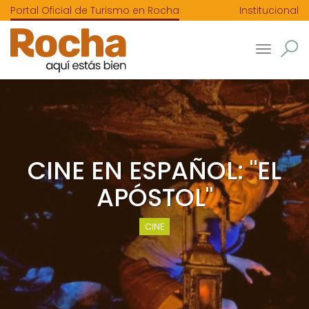
Portal Oficial de Turismo en Rocha
Institucional
Toggle
navigatio
CINE EN ESPAÑOL: "EL
APÓSTOL"
CINE