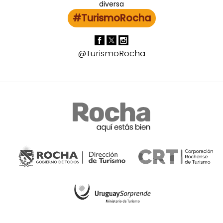
#TurismoRocha
@TurismoRocha