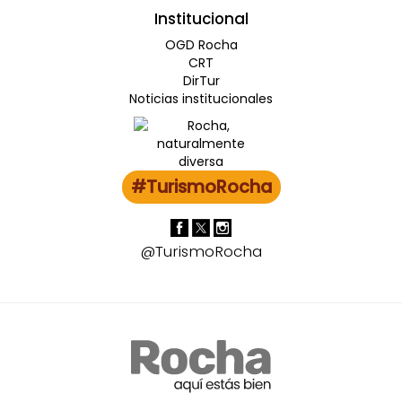
Institucional
OGD Rocha
CRT
DirTur
Noticias institucionales
#TurismoRocha
@TurismoRocha