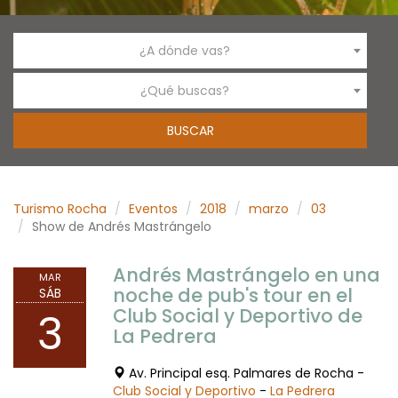
¿A dónde vas?
¿Qué buscas?
Turismo Rocha
Eventos
2018
marzo
03
Show de Andrés Mastrángelo
Andrés Mastrángelo en una
MAR
noche de pub's tour en el
SÁB
Club Social y Deportivo de
3
La Pedrera
Av. Principal esq. Palmares de Rocha -
Club Social y Deportivo
-
La Pedrera