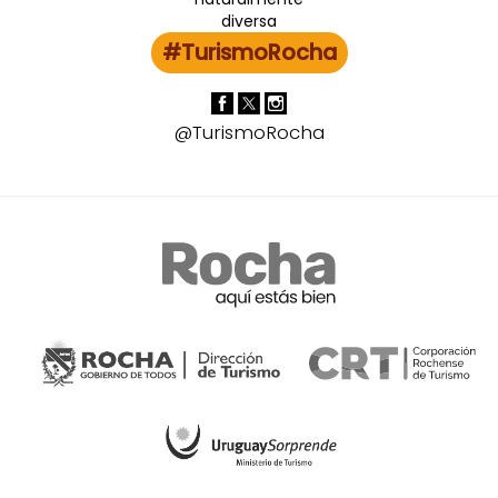
#TurismoRocha
@TurismoRocha