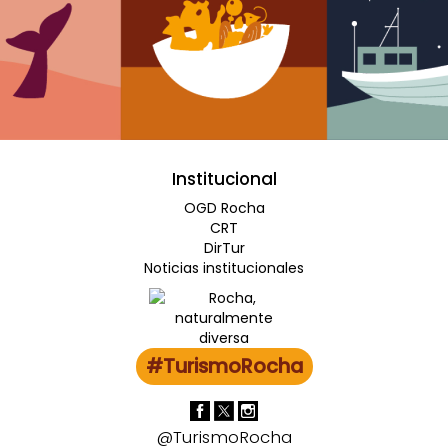
Institucional
OGD Rocha
CRT
DirTur
Noticias institucionales
#TurismoRocha
@TurismoRocha