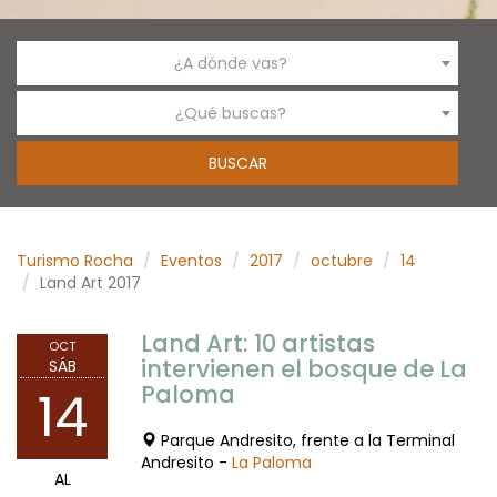
¿A dónde vas?
¿Qué buscas?
Turismo Rocha
Eventos
2017
octubre
14
Land Art 2017
Land Art: 10 artistas
OCT
intervienen el bosque de La
SÁB
Paloma
14
Parque Andresito, frente a la Terminal
Andresito -
La Paloma
AL