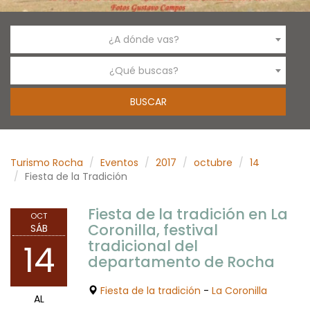
¿A dónde vas?
¿Qué buscas?
Turismo Rocha
Eventos
2017
octubre
14
Fiesta de la Tradición
Fiesta de la tradición en La
OCT
Coronilla, festival
SÁB
tradicional del
14
departamento de Rocha
Fiesta de la tradición
-
La Coronilla
AL