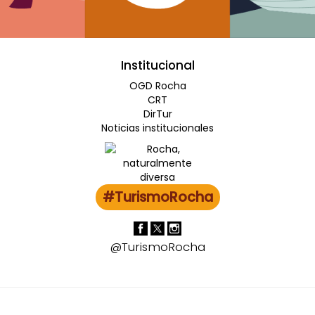
Institucional
OGD Rocha
CRT
DirTur
Noticias institucionales
#TurismoRocha
@TurismoRocha