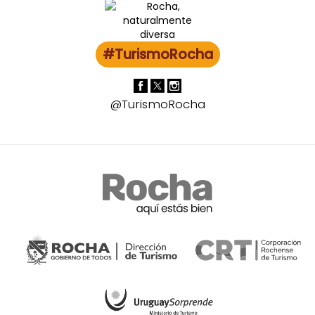
#TurismoRocha
@TurismoRocha