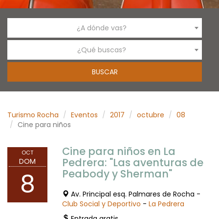
¿A dónde vas?
¿Qué buscas?
Turismo Rocha
Eventos
2017
octubre
08
Cine para niños
Cine para niños en La
OCT
Pedrera: "Las aventuras de
DOM
Peabody y Sherman"
8
Av. Principal esq. Palmares de Rocha -
Club Social y Deportivo
-
La Pedrera
Entrada gratis