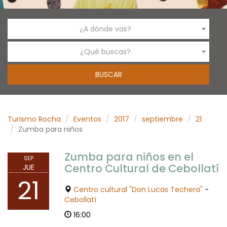
¿A dónde vas?
¿Qué buscas?
Turismo Rocha
Eventos
2017
septiembre
21
Zumba para niños
Zumba para niños en el
SEP
Centro Cultural de Cebollatí
JUE
21
Centro cultural "Don Lucas Techera"
-
Cebollatí
16:00