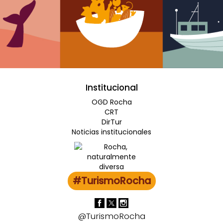
Institucional
OGD Rocha
CRT
DirTur
Noticias institucionales
#TurismoRocha
@TurismoRocha