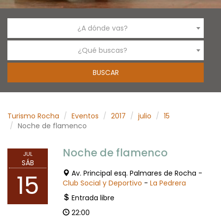
¿A dónde vas?
¿Qué buscas?
Turismo Rocha
Eventos
2017
julio
15
Noche de flamenco
Noche de flamenco
JUL
SÁB
Av. Principal esq. Palmares de Rocha -
15
Club Social y Deportivo
-
La Pedrera
Entrada libre
22:00