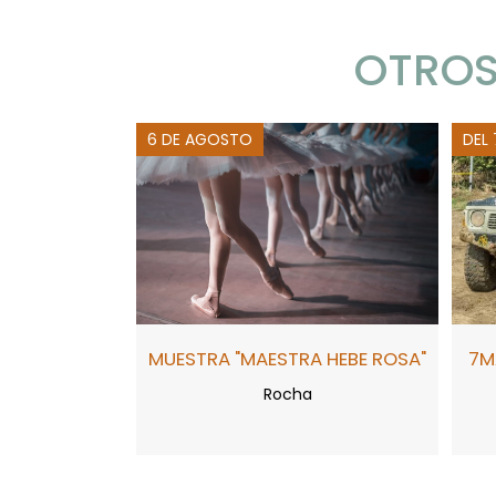
OTROS
6 DE AGOSTO
DEL
MUESTRA "MAESTRA HEBE ROSA"
7M
Rocha