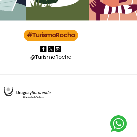
#TurismoRocha
@TurismoRocha