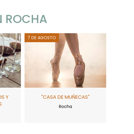
N ROCHA
7 DE AGOSTO
OS Y
"CASA DE MUÑECAS"
S
Rocha