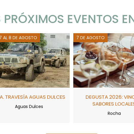
 PRÓXIMOS EVENTOS E
 7 AL 8 DE AGOSTO
7 DE AGOSTO
A. TRAVESÍA AGUAS DULCES
DEGUSTA 2026: VIN
SABORES LOCALE
Aguas Dulces
Rocha