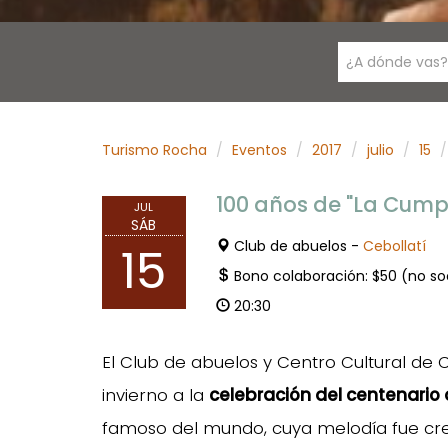
¿A dónde vas?
Turismo Rocha
Eventos
2017
julio
15
100 años de "La Cump
JUL
SÁB
Club de abuelos -
Cebollatí
15
Bono colaboración: $50 (no so
20:30
El Club de abuelos y Centro Cultural de C
invierno a la
celebración del centenario
famoso del mundo, cuya melodía fue crea