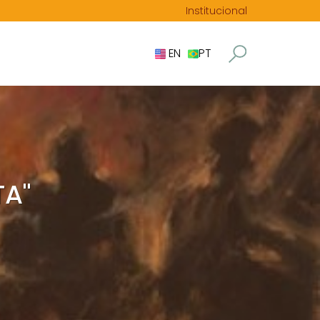
Institucional
EN
PT
TA"