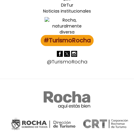
DirTur
Noticias institucionales
#TurismoRocha
@TurismoRocha