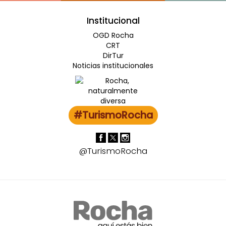
Institucional
OGD Rocha
CRT
DirTur
Noticias institucionales
#TurismoRocha
@TurismoRocha