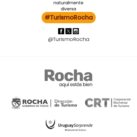
#TurismoRocha
@TurismoRocha