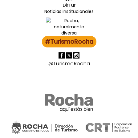
DirTur
Noticias institucionales
#TurismoRocha
@TurismoRocha