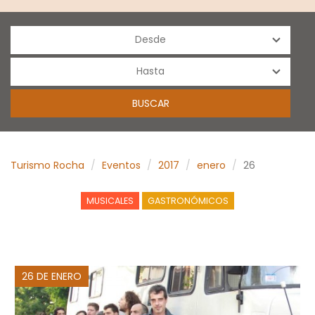
Turismo Rocha
Eventos
2017
enero
26
MUSICALES
GASTRONÓMICOS
26 DE ENERO