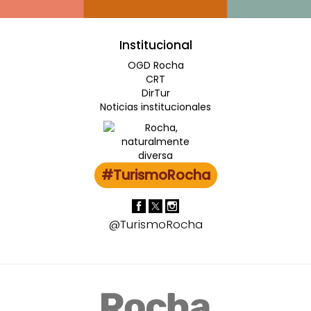
Institucional
OGD Rocha
CRT
DirTur
Noticias institucionales
#TurismoRocha
@TurismoRocha