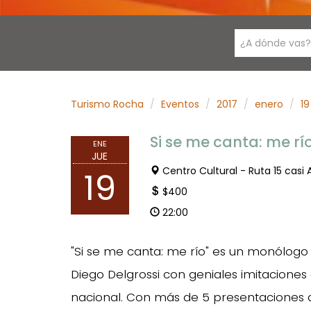
¿A dónde vas?
Turismo Rocha
Eventos
2017
enero
19
Si se me canta: me rí
ENE
JUE
Centro Cultural - Ruta 15 casi A
19
$400
22:00
"Si se me canta: me río" es un monólogo
Diego Delgrossi con geniales imitaciones
nacional. Con más de 5 presentaciones d