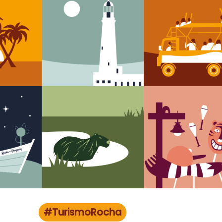
#TurismoRocha