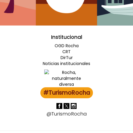
Institucional
OGD Rocha
CRT
DirTur
Noticias institucionales
#TurismoRocha
@TurismoRocha