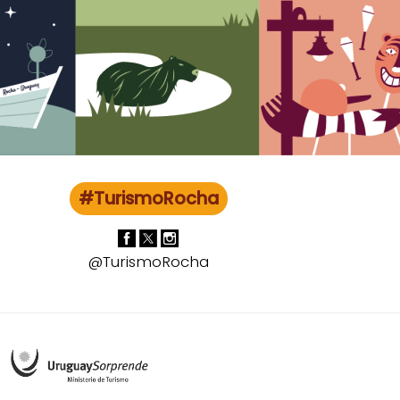
#TurismoRocha
@TurismoRocha