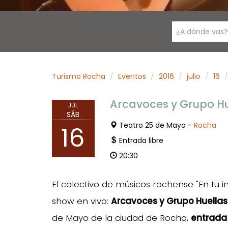
¿A dónde vas?
Turismo Rocha
Eventos
2016
julio
16
Arcavoces y Grupo Hu
JUL
SÁB
Teatro 25 de Mayo -
Rocha
16
Entrada libre
20:30
El colectivo de músicos rochense "En tu
show en vivo:
Arcavoces y Grupo Huellas
de Mayo de la ciudad de Rocha,
entrada 