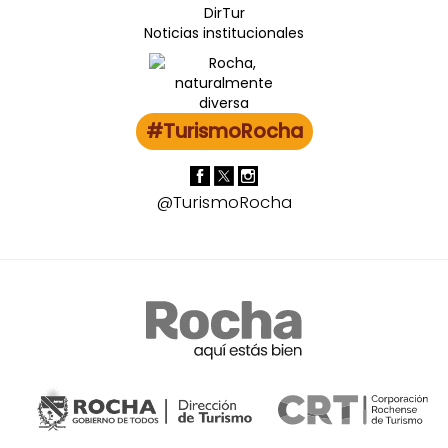
DirTur
Noticias institucionales
#TurismoRocha
@TurismoRocha