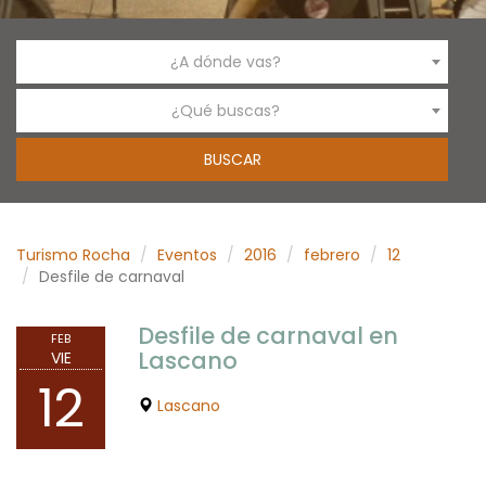
¿A dónde vas?
¿Qué buscas?
Turismo Rocha
Eventos
2016
febrero
12
Desfile de carnaval
Desfile de carnaval en
FEB
Lascano
VIE
12
Lascano