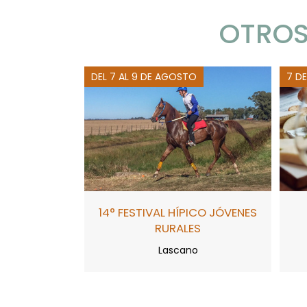
OTROS
DEL 7 AL 9 DE AGOSTO
7 D
14° FESTIVAL HÍPICO JÓVENES
RURALES
Lascano