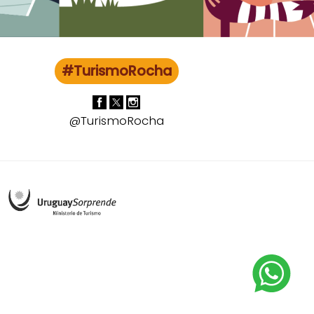
#TurismoRocha
@TurismoRocha