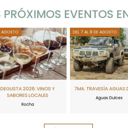
 PRÓXIMOS EVENTOS E
E AGOSTO
DEL 7 AL 8 DE AGOSTO
DEGUSTA 2026: VINOS Y
7MA. TRAVESÍA AGUAS 
SABORES LOCALES
Aguas Dulces
Rocha