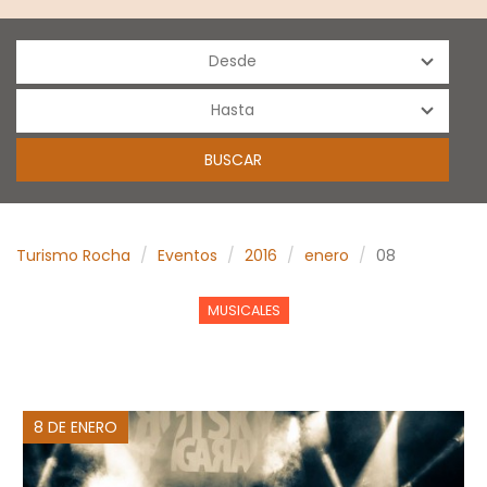
Turismo Rocha
Eventos
2016
enero
08
MUSICALES
8 DE ENERO