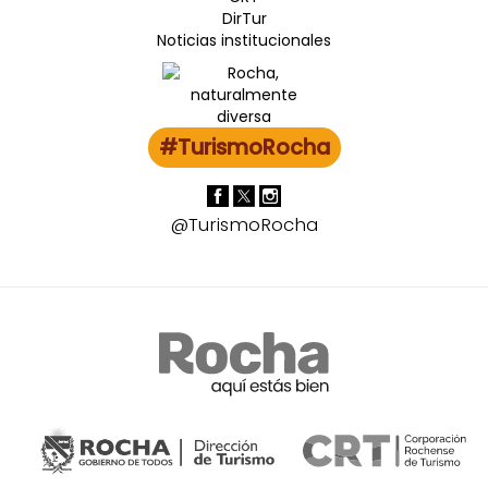
DirTur
Noticias institucionales
#TurismoRocha
@TurismoRocha