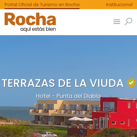
Portal Oficial de Turismo en Rocha
Institucional
Toggle
navigatio
TERRAZAS DE LA VIUDA
Hotel - Punta del Diablo