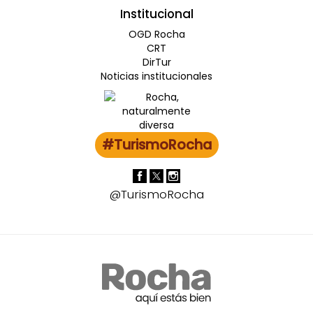
Institucional
OGD Rocha
CRT
DirTur
Noticias institucionales
#TurismoRocha
@TurismoRocha