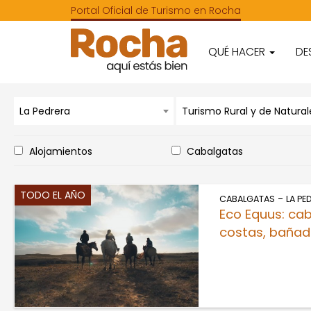
Portal Oficial de Turismo en Rocha
QUÉ HACER
DE
La Pedrera
Alojamientos
Cabalgatas
TODO EL AÑO
-
CABALGATAS
LA PE
Eco Equus: ca
costas, bañad