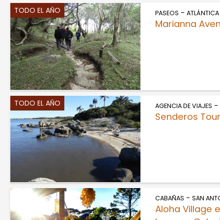
TODO EL AÑO
-
PASEOS
ATLÁNTICA
Marianna Aven
TODO EL AÑO
-
AGENCIA DE VIAJES
Senderos Tour
-
CABAÑAS
SAN ANT
Aloha Village e