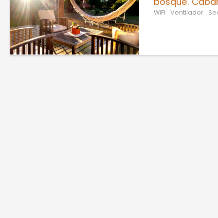
bosque. Cabaña
WiFi
Ventilador
Se