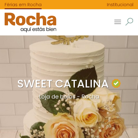
Férias em Rocha
Institucional
Toggle
navigatio
SWEET CATALINA
Loja de bolos - Rocha