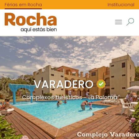
Férias em Rocha
Institucional
Toggle
navigatio
VARADERO
Complexos turísticos - La Paloma