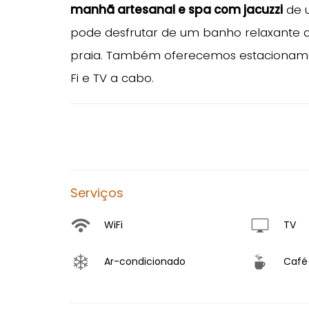
manhã artesanal e spa com jacuzzi
de u
pode desfrutar de um banho relaxante
praia. Também oferecemos estacionam
Fi e TV a cabo.
Serviços
WiFi
TV
Ar-condicionado
Café