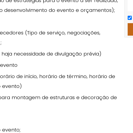
o de estratégias para o evento a ser realizado,
 o desenvolvimento do evento e orçamentos);
edores (Tipo de serviço, negociações,
;
 haja necessidade de divulgação prévia)
 evento
rio de início, horário de término, horário de
o evento)
a para montagem de estruturas e decoração de
 evento;