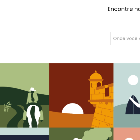
Encontre h
Onde você 