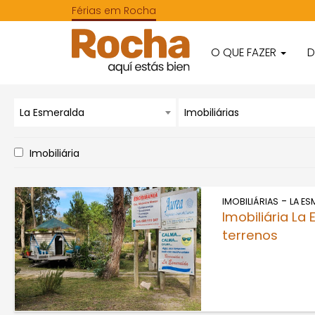
Férias em Rocha
O QUE FAZER
D
La Esmeralda
Imobiliárias
Imobiliária
-
IMOBILIÁRIAS
LA ES
Imobiliária La
terrenos