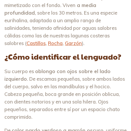
mimetizado con el fondo. Viven
a media
profundidad
, sobre los 30 metros. Es una especie
eurihalina, adaptada a un amplio rango de
salinidades, teniendo afinidad por aguas salobres
cálidas como las de nuestras lagunas costeras
salobres (
Castillos
,
Rocha
,
Garzón
).
¿Cómo identificar el lenguado?
Su cuerpo es
oblongo con ojos sobre el lado
izquierdo
. De escamas pequeñas, sobre ambos lados
del cuerpo, salvo en las mandíbulas y el hocico.
Cabeza pequeña, boca grande en posición oblicua,
con dientes notorios y en una sola hilera. Ojos
pequeños, separados entre sí por un espacio chato
comprimido.
De
color pardo verdoso a marrón oscuro
, uniforme