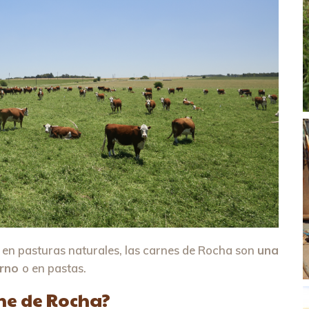
s en pasturas naturales, las carnes de Rocha son
una
orno
o en pastas.
rne de Rocha?