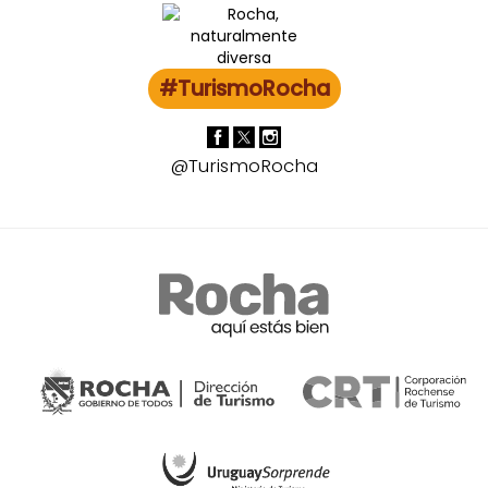
#TurismoRocha
@TurismoRocha