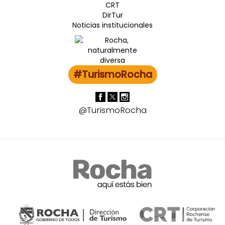
CRT
DirTur
Noticias institucionales
#TurismoRocha
@TurismoRocha