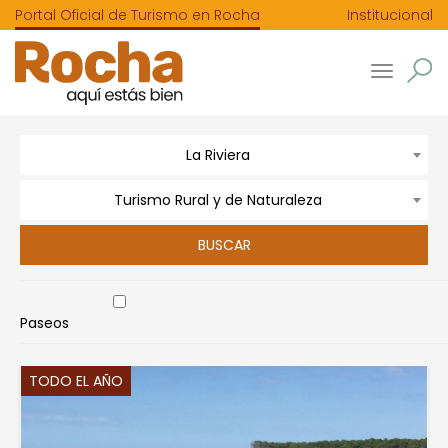
Portal Oficial de Turismo en Rocha
Institucional
Toggle
navigatio
La Riviera
Turismo Rural y de Naturaleza
Paseos
TODO EL AÑO